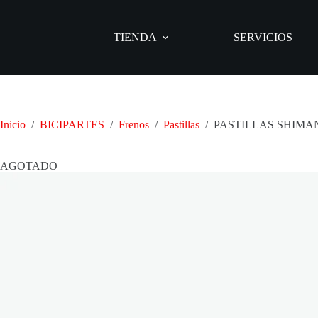
Saltar
al
contenido
TIENDA
SERVICIOS
Inicio
/
BICIPARTES
/
Frenos
/
Pastillas
/
PASTILLAS SHIMA
AGOTADO