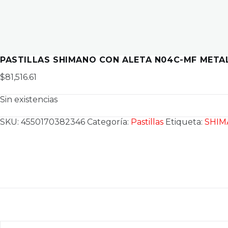
PASTILLAS SHIMANO CON ALETA N04C-MF META
$
81,516.61
Sin existencias
SKU:
4550170382346
Categoría:
Pastillas
Etiqueta:
SHI