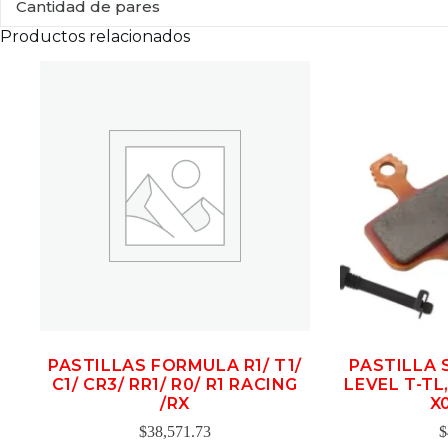
Cantidad de pares
Productos relacionados
PASTILLAS FORMULA R1/ T1/
PASTILLA 
C1/ CR3/ RR1/ R0/ R1 RACING
LEVEL T-TL,
/RX
X0
$
38,571.73
$