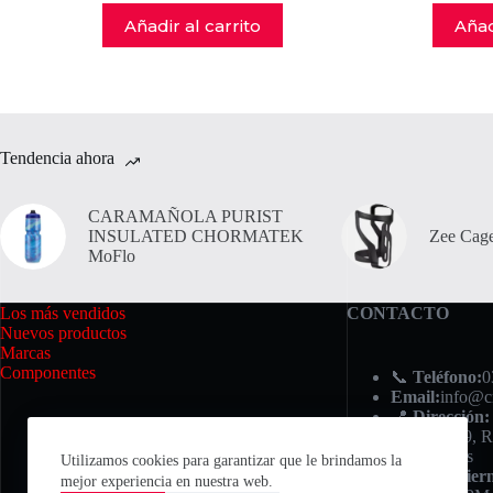
Añadir al carrito
Añad
Tendencia ahora
CARAMAÑOLA PURIST
INSULATED CHORMATEK
Zee Cage
MoFlo
Los más vendidos
CONTACTO
Nuevos productos
Marcas
Componentes
📞
Teléfono:
0
Email:
info@c
📍
Dirección:
Iriondo 749, R
⏰ Horarios
Utilizamos cookies para garantizar que le brindamos la
Lunes a Viern
mejor experiencia en nuestra web.