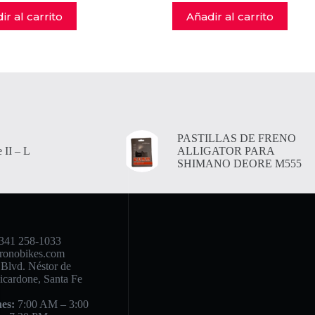
ir al carrito
Añadir al carrito
PASTILLAS DE FRENO
 II – L
ALLIGATOR PARA
SHIMANO DEORE M555
341 258-1033
ronobikes.com
Blvd. Néstor de
icardone, Santa Fe
es:
7:00 AM – 3:00