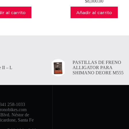
$
8,000.00
ir al carrito
Añadir al carrito
PASTILLAS DE FRENO
 II – L
ALLIGATOR PARA
SHIMANO DEORE M555
341 258-1033
ronobikes.com
Blvd. Néstor de
icardone, Santa Fe