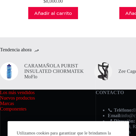
$
8,000.00
Añadir al carrito
Añad
Tendencia ahora
CARAMAÑOLA PURIST
INSULATED CHORMATEK
Zee Cage
MoFlo
Los más vendidos
CONTACTO
Nuevos productos
Marcas
Componentes
📞
Teléfono:
0
Email:
info@c
📍
Dirección:
Iriondo 749, R
⏰ Horarios
Utilizamos cookies para garantizar que le brindamos la