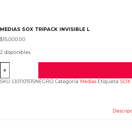
MEDIAS SOX TRIPACK INVISIBLE L
$
15,000.00
2 disponibles
MEDIAS
SOX
TRIPACK
INVISIBLE
SKU:
L101101515NEGRO
Categoría:
Medias
Etiqueta:
SOX
L
cantidad
Descrip