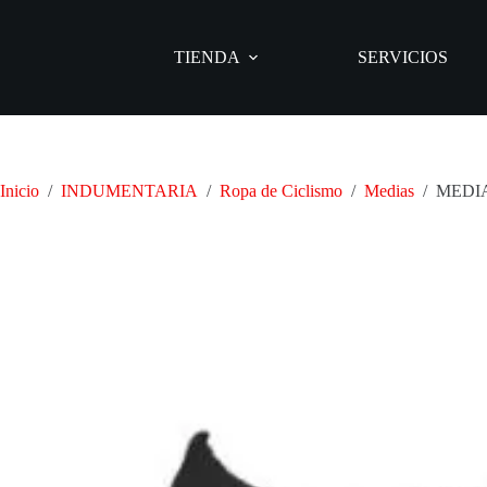
Saltar
al
contenido
TIENDA
SERVICIOS
Inicio
/
INDUMENTARIA
/
Ropa de Ciclismo
/
Medias
/
MEDIA