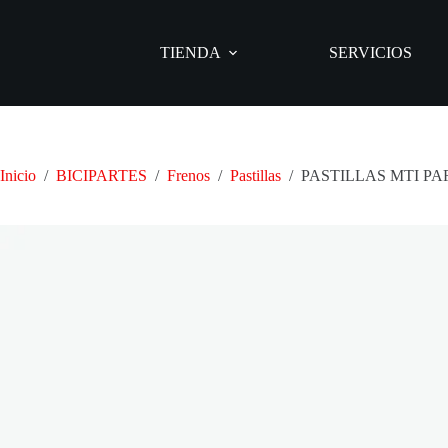
Saltar
al
contenido
TIENDA
SERVICIOS
Inicio
/
BICIPARTES
/
Frenos
/
Pastillas
/
PASTILLAS MTI P