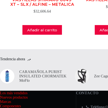
XT – SLX / ALFINE – METALICA
$
$
32,606.64
Añadir al carrito
Añad
Tendencia ahora
CARAMAÑOLA PURIST
INSULATED CHORMATEK
Zee Cage
MoFlo
Los más vendidos
CONTACTO
Nuevos productos
Marcas
Componentes
📞
Teléfono:
0