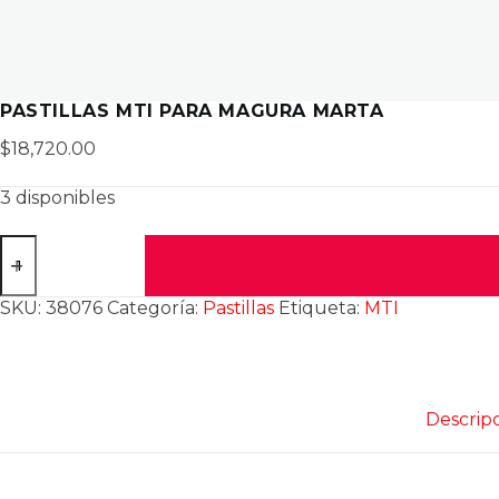
PASTILLAS MTI PARA MAGURA MARTA
$
18,720.00
3 disponibles
PASTILLAS
MTI
PARA
MAGURA
SKU:
38076
Categoría:
Pastillas
Etiqueta:
MTI
MARTA
cantidad
Descrip