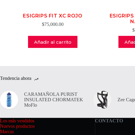
ESIGRIPS FIT XC ROJO
ESIGRIP
N
$
75,000.00
$
Añadir al carrito
Añad
Tendencia ahora
CARAMAÑOLA PURIST
INSULATED CHORMATEK
Zee Cage
MoFlo
Los más vendidos
CONTACTO
Nuevos productos
Marcas