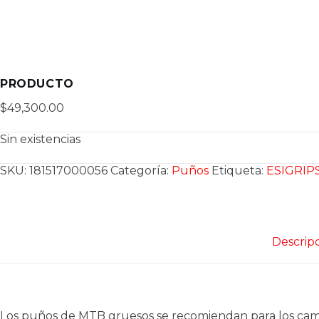
PRODUCTO
$
49,300.00
Sin existencias
SKU:
181517000056
Categoría:
Puños
Etiqueta:
ESIGRIP
Descrip
Los puños de MTB gruesos se recomiendan para los cambio