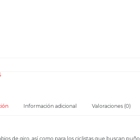
S
ción
Información adicional
Valoraciones (0)
s de giro, así como para los ciclistas que buscan puños