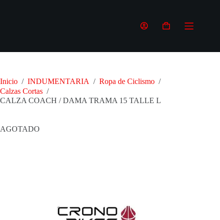
Saltar
al
contenido
Carro
de
compra
Inicio
/
INDUMENTARIA
/
Ropa de Ciclismo
/
Calzas Cortas
/
CALZA COACH / DAMA TRAMA 15 TALLE L
AGOTADO