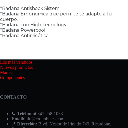
*Badana Antishock Sistem
*Badana Ergonómica que permite se adapte a tu
cuerpo.
*Badana con High Tecnology
*Badana Powercool
*Badana Antimicótica
Los más vendidos
Nuevos productos
Marcas
Componentes
CONTACTO
📞
Teléfono:
0341 258-1033
Email:
info@cronobikes.com
📍
Dirección:
Blvd. Néstor de Iriondo 749, Ricardone,