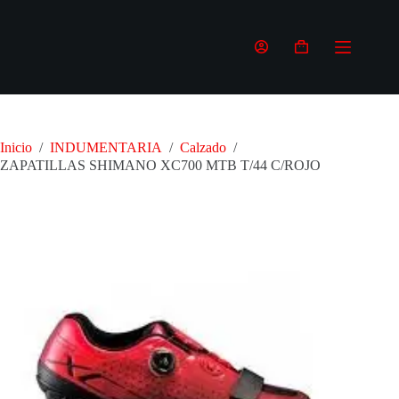
Saltar
al
contenido
Carro
de
compra
Inicio
/
INDUMENTARIA
/
Calzado
/
ZAPATILLAS SHIMANO XC700 MTB T/44 C/ROJO