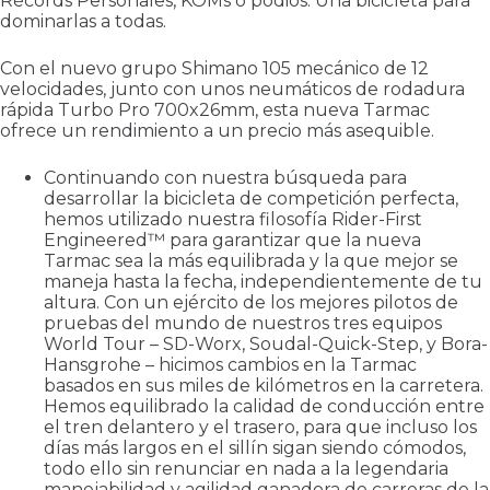
Récords Personales, KOMs o podios. Una bicicleta para
dominarlas a todas.
Con el nuevo grupo Shimano 105 mecánico de 12
velocidades, junto con unos neumáticos de rodadura
rápida Turbo Pro 700x26mm, esta nueva Tarmac
ofrece un rendimiento a un precio más asequible.
Continuando con nuestra búsqueda para
desarrollar la bicicleta de competición perfecta,
hemos utilizado nuestra filosofía Rider-First
Engineered™ para garantizar que la nueva
Tarmac sea la más equilibrada y la que mejor se
maneja hasta la fecha, independientemente de tu
altura. Con un ejército de los mejores pilotos de
pruebas del mundo de nuestros tres equipos
World Tour – SD-Worx, Soudal-Quick-Step, y Bora-
Hansgrohe – hicimos cambios en la Tarmac
basados en sus miles de kilómetros en la carretera.
Hemos equilibrado la calidad de conducción entre
el tren delantero y el trasero, para que incluso los
días más largos en el sillín sigan siendo cómodos,
todo ello sin renunciar en nada a la legendaria
manejabilidad y agilidad ganadora de carreras de la