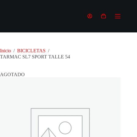
Saltar
al
contenido
Carro
de
compra
Inicio
/
BICICLETAS
/
TARMAC SL7 SPORT TALLE 54
AGOTADO