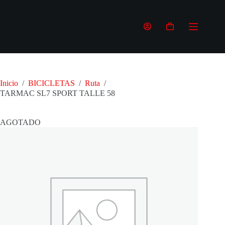
Saltar
al
contenido
Carro
de
compra
Inicio
/
BICICLETAS
/
Ruta
/
TARMAC SL7 SPORT TALLE 58
AGOTADO