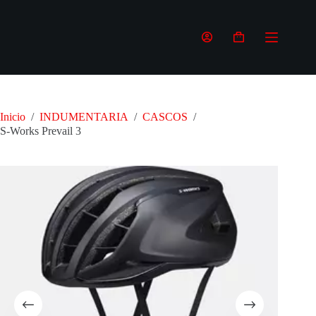
Saltar
al
contenido
Carro
de
compra
Inicio
/
INDUMENTARIA
/
CASCOS
/
S-Works Prevail 3