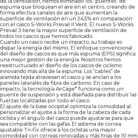
de la ventilación, hemos eliminado los “puentes” de
espuma que bloquean el aire en el centro, creando de
forma efectiva canales de aire que aumentan la
superficie de ventilación en un 24,5% en comparación
con el casco S-Works Prevail II Vent. El nuevo S-Works
Prevail 3 tiene la mayor superficie de ventilación de
todos los cascos que hemos fabricado.
Cuando un casco recibe un impacto, su trabajo es
disipar la energía del mismo. El enfoque convencional
del diseño de cascos es que más espuma (EPS) significa
una mejor gestión de la energía. Nosotros hemos
reestructurado el diseño de los cascos de ciclismo
innovando más allá de la espuma. Los “cables” de
aramida tejida atraviesan el casco y se anclan a los
paneles laterales de fibra de carbono. En caso de
impacto, la tecnología AirCage* funciona como un
puente de suspensión y está diseñada para distribuir las
fuerzas localizadas por todo el casco.
El ajuste de la base occipital optimiza la comodidad al
personalizar el ajuste a la forma de la cabeza de cada
ciclista y el ángulo del casco puede ajustarse para que
sea compatible con las gafas. El sistema de correa
ajustable Tri-Fix ofrece a los ciclistas una mayor
comodidad con correas renovadas y más finas de 10 mm