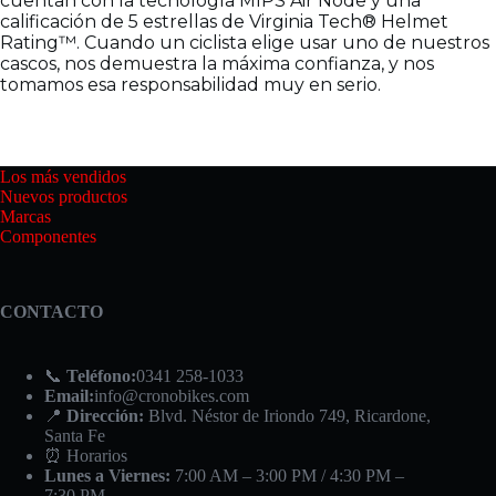
cuentan con la tecnología MIPS Air Node y una
calificación de 5 estrellas de Virginia Tech® Helmet
Rating™. Cuando un ciclista elige usar uno de nuestros
cascos, nos demuestra la máxima confianza, y nos
tomamos esa responsabilidad muy en serio.
Los más vendidos
Nuevos productos
Marcas
Componentes
CONTACTO
📞
Teléfono:
0341 258-1033
Email:
info@cronobikes.com
📍
Dirección:
Blvd. Néstor de Iriondo 749, Ricardone,
Santa Fe
⏰ Horarios
Lunes a Viernes:
7:00 AM – 3:00 PM / 4:30 PM –
7:30 PM