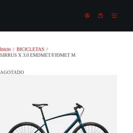
Saltar
al
contenido
Carro
de
compra
Inicio
/
BICICLETAS
/
SIRRUS X 3.0 EMDMET/FJDMET M
AGOTADO