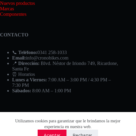
Nuevos productos
Marcas
Componentes
CONTACTO
📞
Teléfono:
0341 258-1033
Email:
info@cronobikes.com
📍
Dirección:
Blvd. Néstor de Iriondo 749, Ricardone,
Santa Fe
⏰ Horarios
Lunes a Viernes:
7:00 AM – 3:00 PM / 4:30 PM –
7:30 PM
Sábados:
8:00 AM – 1:00 PM
Utilizamos cookies para garantizar que le brindamos la mejor
experiencia en nuestra web.
Aceptar
Rechazar