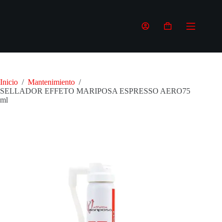
Saltar
al
contenido
Carro
de
compra
Inicio
/
Mantenimiento
/
SELLADOR EFFETO MARIPOSA ESPRESSO AERO75
ml