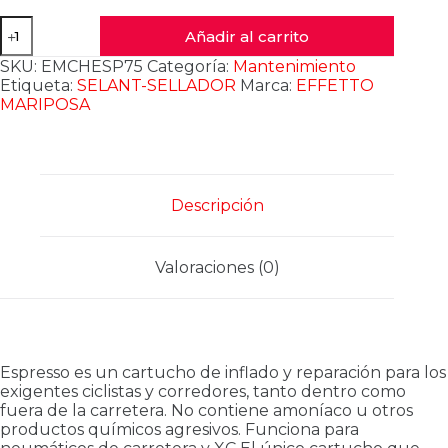
SELLADOR
Añadir al carrito
EFFETO
MARIPOSA
SKU:
EMCHESP75
Categoría:
Mantenimiento
ESPRESSO
Etiqueta:
SELANT-SELLADOR
Marca:
EFFETTO
AERO75
MARIPOSA
ml
cantidad
Descripción
Valoraciones (0)
Espresso es un cartucho de inflado y reparación para los
exigentes ciclistas y corredores, tanto dentro como
fuera de la carretera. No contiene amoníaco u otros
productos químicos agresivos. Funciona para