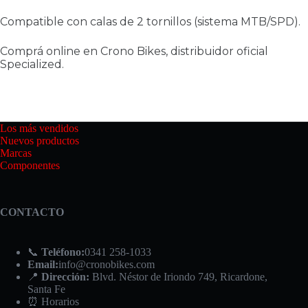
Compatible con calas de 2 tornillos (sistema MTB/SPD).
Comprá online en Crono Bikes, distribuidor oficial
Specialized.
Los más vendidos
Nuevos productos
Marcas
Componentes
CONTACTO
📞
Teléfono:
0341 258-1033
Email:
info@cronobikes.com
📍
Dirección:
Blvd. Néstor de Iriondo 749, Ricardone,
Santa Fe
⏰ Horarios