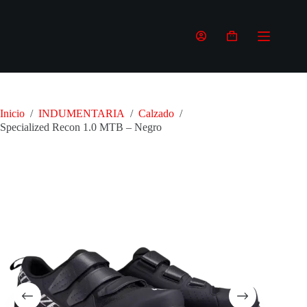
Saltar
al
contenido
Carro
de
compra
Inicio
/
INDUMENTARIA
/
Calzado
/
Specialized Recon 1.0 MTB – Negro