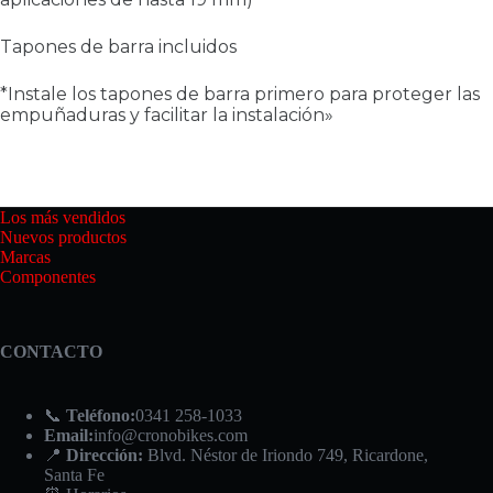
Tapones de barra incluidos
*Instale los tapones de barra primero para proteger las
empuñaduras y facilitar la instalación»
Los más vendidos
Nuevos productos
Marcas
Componentes
CONTACTO
📞
Teléfono:
0341 258-1033
Email:
info@cronobikes.com
📍
Dirección:
Blvd. Néstor de Iriondo 749, Ricardone,
Santa Fe