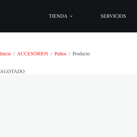
Saltar
al
contenido
TIENDA
SERVICIOS
Inicio
/
ACCESORIOS
/
Puños
/
Producto
AGOTADO