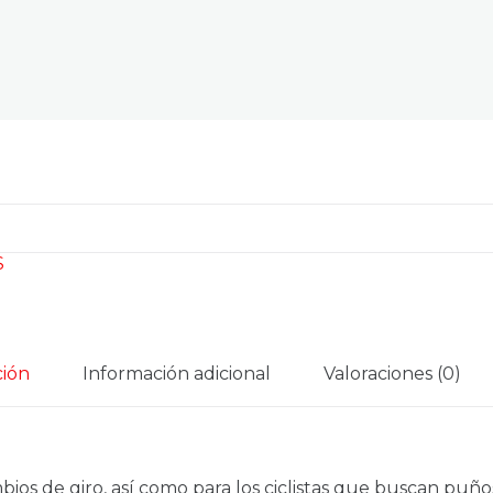
S
ción
Información adicional
Valoraciones (0)
s de giro, así como para los ciclistas que buscan puños