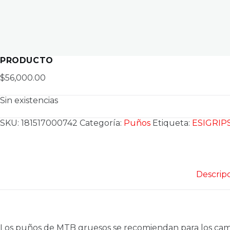
PRODUCTO
$
56,000.00
Sin existencias
SKU:
181517000742
Categoría:
Puños
Etiqueta:
ESIGRIP
Descrip
Los puños de MTB gruesos se recomiendan para los cambio