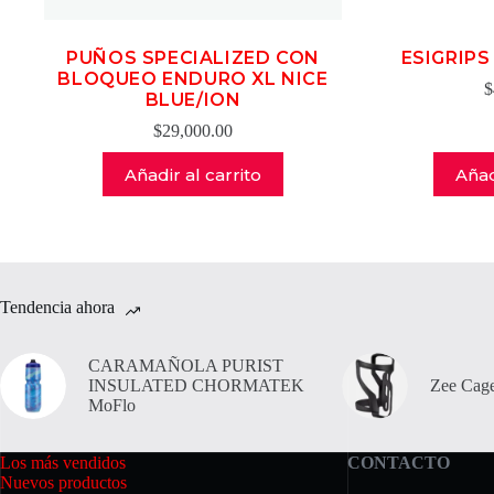
PUÑOS SPECIALIZED CON
ESIGRIP
BLOQUEO ENDURO XL NICE
$
BLUE/ION
$
29,000.00
Añadir al carrito
Añad
Tendencia ahora
CARAMAÑOLA PURIST
INSULATED CHORMATEK
Zee Cage
MoFlo
Los más vendidos
CONTACTO
Nuevos productos