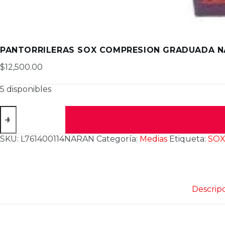
PANTORRILERAS SOX COMPRESION GRADUADA 
$
12,500.00
5 disponibles
PANTORRILERAS
SOX
COMPRESION
GRADUADA
SKU:
L761400114NARAN
Categoría:
Medias
Etiqueta:
SO
NARAANJA-
NEGRO
M
cantidad
Descrip