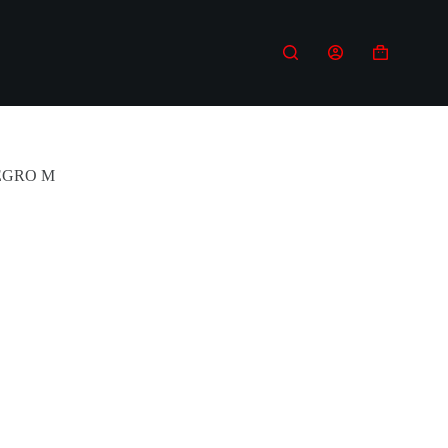
Carro
de
compra
EGRO M