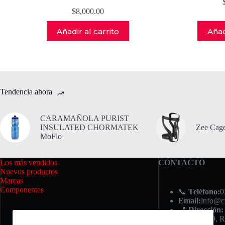
$
8,000.00
Añadir al carrito
Añad
Tendencia ahora
CARAMAÑOLA PURIST
INSULATED CHORMATEK
Zee Cage
MoFlo
Los más vendidos
CONTACTO
Nuevos productos
Marcas
Componentes
📞
Teléfono:
0
Email:
info@c
📍
Dirección:
Iriondo 749, R