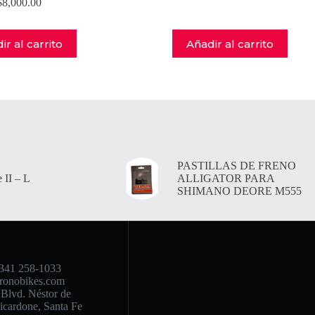
$
8,000.00
ir al carrito
Añadir al carrito
PASTILLAS DE FRENO
 II – L
ALLIGATOR PARA
SHIMANO DEORE M555
341 258-1033
ronobikes.com
Blvd. Néstor de
icardone, Santa Fe