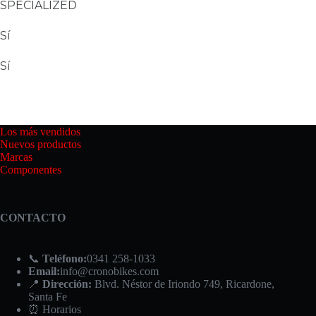
SPECIALIZED
Sí
Sí
Los más vendidos
Nuevos productos
Marcas
Componentes
CONTACTO
📞
Teléfono:
0341 258-1033
Email:
info@cronobikes.com
📍
Dirección:
Blvd. Néstor de Iriondo 749, Ricardone,
Santa Fe
⏰ Horarios