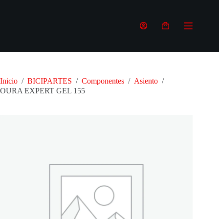
Saltar
al
contenido
Carro
de
compra
Inicio
/
BICIPARTES
/
Componentes
/
Asiento
/
OURA EXPERT GEL 155