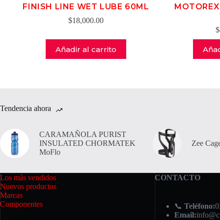
FINISH LINE WET LUBE 60ML
MOTOREX 
$
18,000.00
$
Añadir al carrito
Añad
Tendencia ahora
CARAMAÑOLA PURIST
INSULATED CHORMATEK
Zee Cage
MoFlo
Los más vendidos
CONTACTO
Nuevos productos
Marcas
Componentes
📞
Teléfono:
0
Email:
info@c