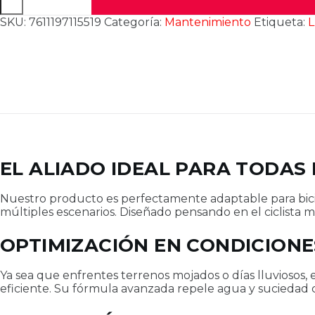
PROTECT
LUBRICANTE
SKU:
7611197115519
Categoría:
Mantenimiento
Etiqueta:
CADENA
BICICLETA
MTB
300ML
cantidad
EL ALIADO IDEAL PARA TODAS 
Nuestro producto es perfectamente adaptable para bicicl
múltiples escenarios. Diseñado pensando en el ciclista
OPTIMIZACIÓN EN CONDICION
Ya sea que enfrentes terrenos mojados o días lluviosos,
eficiente. Su fórmula avanzada repele agua y suciedad c