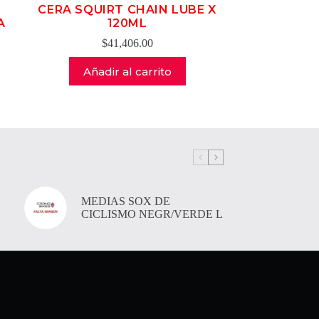
N
CERA SQUIRT CHAIN LUBE X
A
120ML
$
41,406.00
Añadir al carrito
MEDIAS SOX DE
CICLISMO NEGR/VERDE L