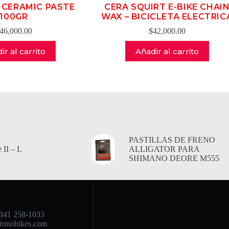
CERAMIC PASTE
CERA SQUIRT E-BIKE CHAI
100GR
WAX – BICICLETA ELECTRIC
46,000.00
$
42,000.00
ir al carrito
Añadir al carrito
PASTILLAS DE FRENO
 II – L
ALLIGATOR PARA
SHIMANO DEORE M555
341 258-1033
ronobikes.com