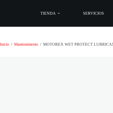
Saltar
al
contenido
TIENDA
SERVICIOS
Inicio
/
Mantenimiento
/
MOTOREX WET PROTECT LUBRICAN