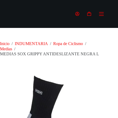
Saltar
al
contenido
Carro
de
compra
Inicio
/
INDUMENTARIA
/
Ropa de Ciclismo
/
Medias
/
MEDIAS SOX GRIPPY ANTIDESLIZANTE NEGRA L