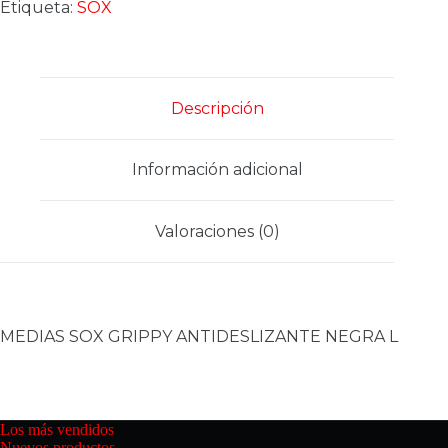
ANTIDESLIZANTE
Etiqueta:
SOX
NEGRA
L
cantidad
Descripción
Información adicional
Valoraciones (0)
MEDIAS SOX GRIPPY ANTIDESLIZANTE NEGRA L
Los más vendidos
Nuevos productos