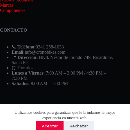
Marcas
Componentes
CONTACTO
📞
Teléfono:
0341 258-1033
Email:
info@cronobikes.com
📍
Dirección:
Blvd. Néstor de Iriondo 749, Ricardone,
Santa Fe
⏰ Horarios
Lunes a Viernes:
7:00 AM – 3:00 PM / 4:30 PM –
7:30 PM
Sábados:
8:00 AM – 1:00 PM
Utilizamos cookies para garantizar que le brindamos la mejor
experiencia en nuestra web.
Aceptar
Rechazar