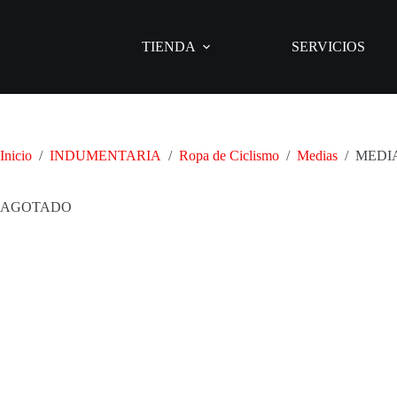
Saltar
al
contenido
TIENDA
SERVICIOS
Inicio
/
INDUMENTARIA
/
Ropa de Ciclismo
/
Medias
/
MEDI
AGOTADO