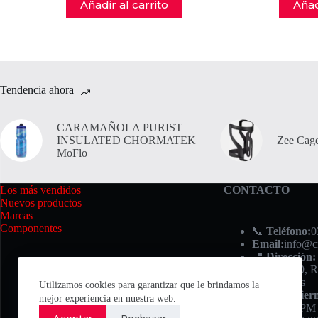
Añadir al carrito
Añad
Tendencia ahora
CARAMAÑOLA PURIST
INSULATED CHORMATEK
Zee Cage
MoFlo
Los más vendidos
CONTACTO
Nuevos productos
Marcas
Componentes
📞
Teléfono:
0
Email:
info@c
📍
Dirección:
Iriondo 749, R
⏰ Horarios
Utilizamos cookies para garantizar que le brindamos la
Lunes a Viern
mejor experiencia en nuestra web.
PM / 4:30 PM
Aceptar
Rechazar