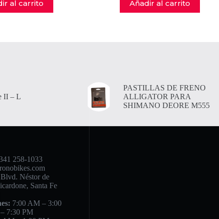
ir al carrito
Añadir al carrito
PASTILLAS DE FRENO
 II – L
ALLIGATOR PARA
SHIMANO DEORE M555
341 258-1033
ronobikes.com
Blvd. Néstor de
icardone, Santa Fe
es:
7:00 AM – 3:00
 – 7:30 PM