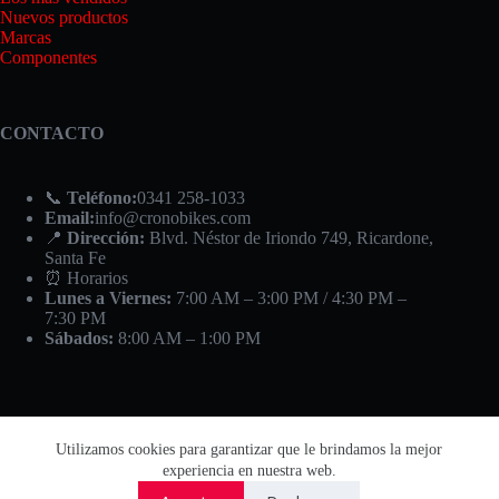
Nuevos productos
Marcas
Componentes
CONTACTO
📞
Teléfono:
0341 258-1033
Email:
info@cronobikes.com
📍
Dirección:
Blvd. Néstor de Iriondo 749, Ricardone,
Santa Fe
⏰ Horarios
Lunes a Viernes:
7:00 AM – 3:00 PM / 4:30 PM –
7:30 PM
Sábados:
8:00 AM – 1:00 PM
Utilizamos cookies para garantizar que le brindamos la mejor
experiencia en nuestra web.