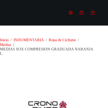
Saltar
al
contenido
Carro
de
compra
Inicio
/
INDUMENTARIA
/
Ropa de Ciclismo
/
Medias
/
MEDIAS SOX COMPRESION GRADUADA NARANJA
L