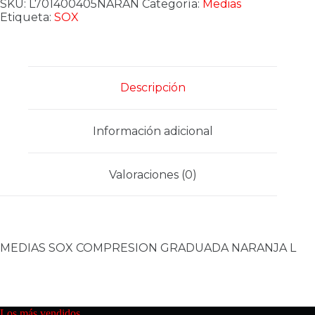
COMPRESION
SKU:
L701400405NARAN
Categoría:
Medias
GRADUADA
Etiqueta:
SOX
NARANJA
L
cantidad
Descripción
Información adicional
Valoraciones (0)
MEDIAS SOX COMPRESION GRADUADA NARANJA L
Los más vendidos