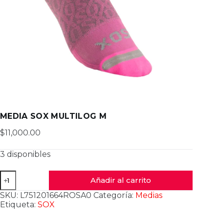
MEDIA SOX MULTILOG M
$
11,000.00
3 disponibles
MEDIA
Añadir al carrito
SOX
MULTILOG
SKU:
L751201664ROSA0
Categoría:
Medias
M
Etiqueta:
SOX
cantidad