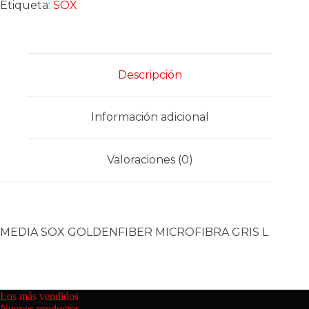
MICROFIBRA
Etiqueta:
SOX
GRIS
L
cantidad
Descripción
Información adicional
Valoraciones (0)
MEDIA SOX GOLDENFIBER MICROFIBRA GRIS L
Los más vendidos
Nuevos productos