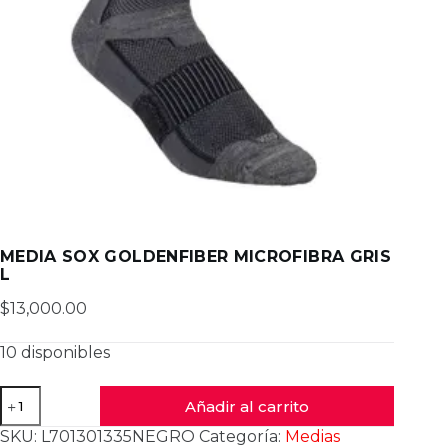
MEDIA SOX GOLDENFIBER MICROFIBRA GRIS
L
$
13,000.00
10 disponibles
MEDIA
Añadir al carrito
SOX
GOLDENFIBER
SKU:
L701301335NEGRO
Categoría:
Medias