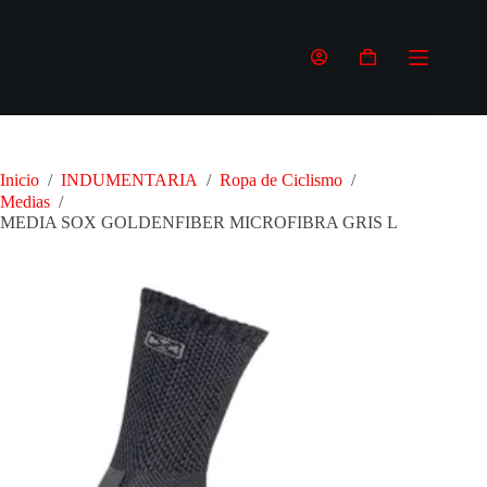
Saltar
al
contenido
Carro
de
compra
Inicio
/
INDUMENTARIA
/
Ropa de Ciclismo
/
Medias
/
MEDIA SOX GOLDENFIBER MICROFIBRA GRIS L