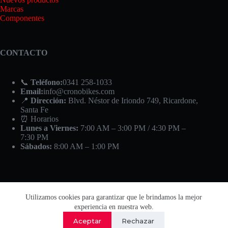
Marcas
Componentes
CONTACTO
📞
Teléfono:
0341 258-1033
Email:
info@cronobikes.com
📍
Dirección:
Blvd. Néstor de Iriondo 749, Ricardone,
Santa Fe
⏰ Horarios
Lunes a Viernes:
7:00 AM – 3:00 PM / 4:30 PM –
7:30 PM
Sábados:
8:00 AM – 1:00 PM
Utilizamos cookies para garantizar que le brindamos la mejor
experiencia en nuestra web.
Aceptar
Rechazar