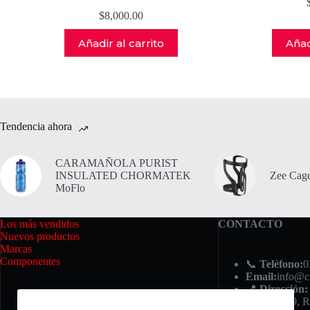
$
8,000.00
Añadir al carrito
Añad
Tendencia ahora
CARAMAÑOLA PURIST
INSULATED CHORMATEK
Zee Cage
MoFlo
Los más vendidos
CONTACTO
Nuevos productos
Marcas
Componentes
📞
Teléfono:
0
Email:
info@c
📍
Dirección:
Iriondo 749, R