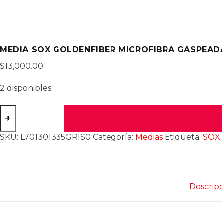
MEDIA SOX GOLDENFIBER MICROFIBRA GASPEAD
$
13,000.00
2 disponibles
MEDIA
SOX
GOLDENFIBER
MICROFIBRA
SKU:
L701301335GRIS0
Categoría:
Medias
Etiqueta:
SOX
GASPEADA
L
cantidad
Descrip