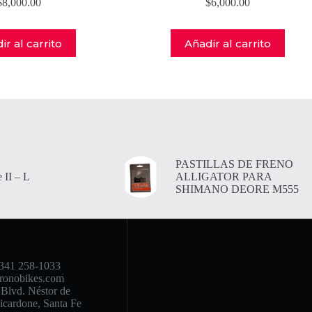
$
8,000.00
$
6,000.00
ir al carrito
Añadir al carrito
PASTILLAS DE FRENO
 II – L
ALLIGATOR PARA
SHIMANO DEORE M555
341 258-1033
ronobikes.com
Blvd. Néstor de
icardone, Santa Fe