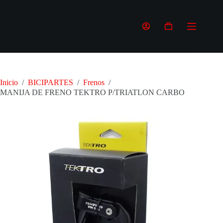
Saltar
al
contenido
Carro
de
compra
Inicio
/
BICIPARTES
/
Frenos
/
MANIJA DE FRENO TEKTRO P/TRIATLON CARBO