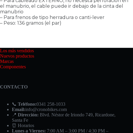
– Para cableado EXTERNO, no necesita perforación en
el manubrio, el cable puede ir debajo de la cinta del
manubrio
– Para frenos de tipo herradura o canti-lever
– Peso: 136 gramos (el par)
Los más vendidos
Nuevos productos
Marcas
Componentes
CONTACTO
📞
Teléfono:
0341 258-1033
Email:
info@cronobikes.com
📍
Dirección:
Blvd. Néstor de Iriondo 749, Ricardone,
Santa Fe
⏰ Horarios
Lunes a Viernes:
7:00 AM – 3:00 PM / 4:30 PM –