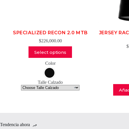
SPECIALIZED RECON 2.0 MTB
JERSEY RA
$
226,000.00
$
Este
Select options
producto
tiene
Color
múltiples
variantes.
Las
opciones
Talle Calzado
se
Añad
pueden
elegir
en
la
página
de
producto
Tendencia ahora