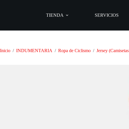
Saltar
al
contenido
TIENDA
SERVICIOS
Inicio
/
INDUMENTARIA
/
Ropa de Ciclismo
/
Jersey (Camiseta