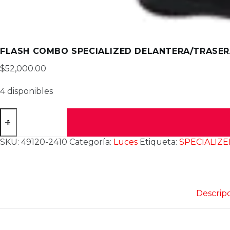
FLASH COMBO SPECIALIZED DELANTERA/TRASE
$
52,000.00
4 disponibles
FLASH
COMBO
SPECIALIZED
delantera/trasera
SKU:
49120-2410
Categoría:
Luces
Etiqueta:
SPECIALIZ
cantidad
Descrip