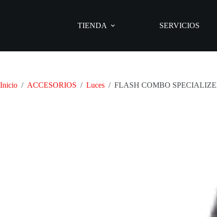
Saltar
al
contenido
TIENDA
SERVICIOS
Inicio
/
ACCESORIOS
/
Luces
/
FLASH COMBO SPECIALIZED de