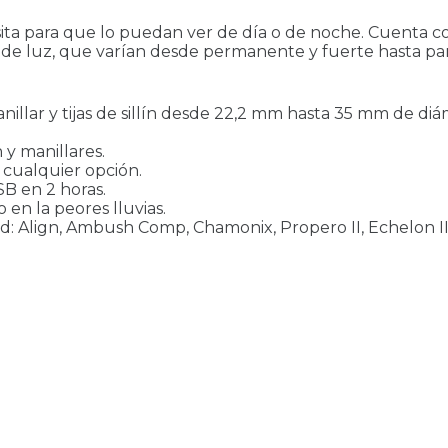
ita para que lo puedan ver de día o de noche. Cuenta c
s de luz, que varían desde permanente y fuerte hasta par
illar y tijas de sillín desde 22,2 mm hasta 35 mm de diám
n y manillares.
 cualquier opción.
B en 2 horas.
 en la peores lluvias.
ed: Align, Ambush Comp, Chamonix, Propero II, Echelon II