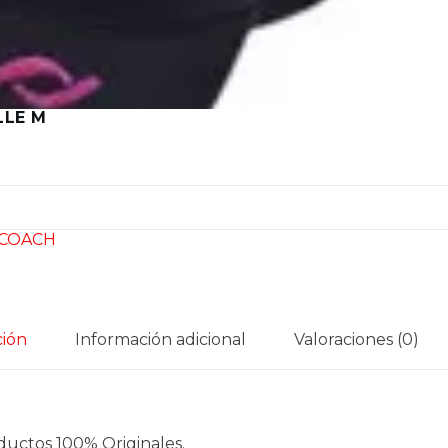
LLE M
COACH
ción
Información adicional
Valoraciones (0)
ductos 100% Originales.